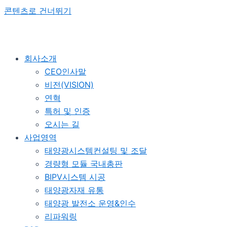
콘텐츠로 건너뛰기
회사소개
CEO인사말
비전(VISION)
연혁
특허 및 인증
오시는 길
사업영역
태양광시스템컨설팅 및 조달
경량형 모듈 국내총판
BIPV시스템 시공
태양광자재 유통
태양광 발전소 운영&인수
리파워링