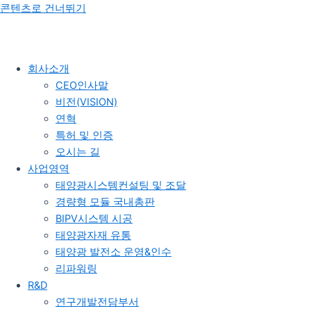
콘텐츠로 건너뛰기
회사소개
CEO인사말
비전(VISION)
연혁
특허 및 인증
오시는 길
사업영역
태양광시스템컨설팅 및 조달
경량형 모듈 국내총판
BIPV시스템 시공
태양광자재 유통
태양광 발전소 운영&인수
리파워링
R&D
연구개발전담부서