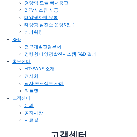
경량형 모듈 국내총판
BIPV시스템 시공
태양광자재 유통
태양광 발전소 운영&인수
리파워링
R&D
연구개발전담부서
경량형 태양광발전시스템 R&D 결과
홍보센터
HT-SAAE 소개
전시회
당사 프로젝트 사례
리플렛
고객센터
문의
공지사항
자료실
고객센터