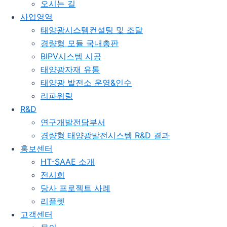
오시는 길
사업영역
태양광시스템컨설팅 및 조달
경량형 모듈 국내총판
BIPV시스템 시공
태양광자재 유통
태양광 발전소 운영&인수
리파워링
R&D
연구개발전담부서
경량형 태양광발전시스템 R&D 결과
홍보센터
HT-SAAE 소개
전시회
당사 프로젝트 사례
리플렛
고객센터