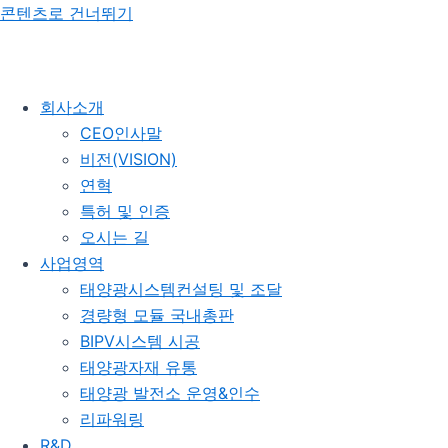
콘텐츠로 건너뛰기
회사소개
CEO인사말
비전(VISION)
연혁
특허 및 인증
오시는 길
사업영역
태양광시스템컨설팅 및 조달
경량형 모듈 국내총판
BIPV시스템 시공
태양광자재 유통
태양광 발전소 운영&인수
리파워링
R&D