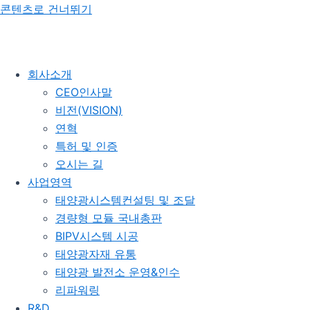
콘텐츠로 건너뛰기
회사소개
CEO인사말
비전(VISION)
연혁
특허 및 인증
오시는 길
사업영역
태양광시스템컨설팅 및 조달
경량형 모듈 국내총판
BIPV시스템 시공
태양광자재 유통
태양광 발전소 운영&인수
리파워링
R&D