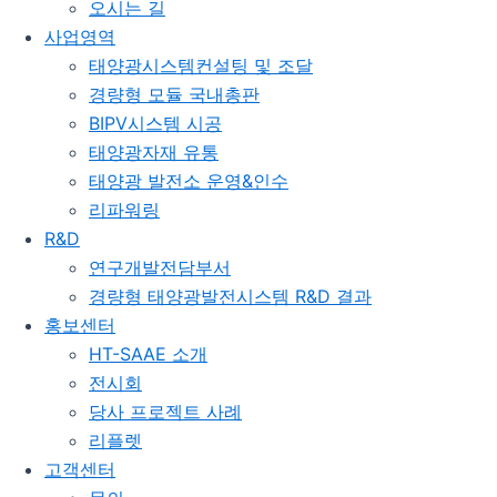
오시는 길
사업영역
태양광시스템컨설팅 및 조달
경량형 모듈 국내총판
BIPV시스템 시공
태양광자재 유통
태양광 발전소 운영&인수
리파워링
R&D
연구개발전담부서
경량형 태양광발전시스템 R&D 결과
홍보센터
HT-SAAE 소개
전시회
당사 프로젝트 사례
리플렛
고객센터