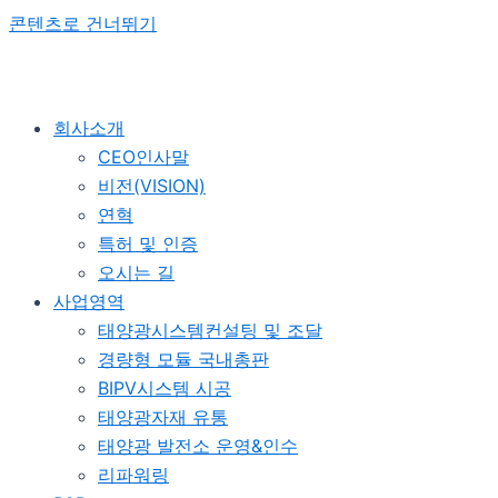
콘텐츠로 건너뛰기
회사소개
CEO인사말
비전(VISION)
연혁
특허 및 인증
오시는 길
사업영역
태양광시스템컨설팅 및 조달
경량형 모듈 국내총판
BIPV시스템 시공
태양광자재 유통
태양광 발전소 운영&인수
리파워링