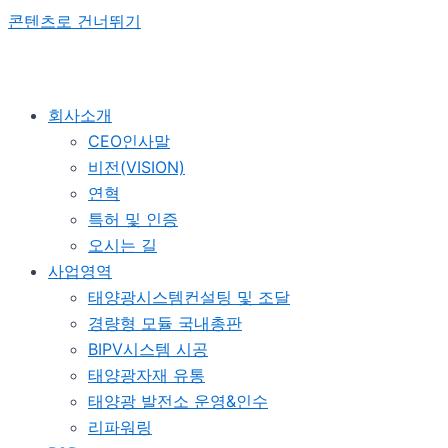
콘텐츠로 건너뛰기
회사소개
CEO인사말
비전(VISION)
연혁
특허 및 인증
오시는 길
사업영역
태양광시스템컨설팅 및 조달
경량형 모듈 국내총판
BIPV시스템 시공
태양광자재 유통
태양광 발전소 운영&인수
리파워링