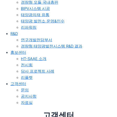
경량형 모듈 국내총판
BIPV시스템 시공
태양광자재 유통
태양광 발전소 운영&인수
리파워링
R&D
연구개발전담부서
경량형 태양광발전시스템 R&D 결과
홍보센터
HT-SAAE 소개
전시회
당사 프로젝트 사례
리플렛
고객센터
문의
공지사항
자료실
고객센터