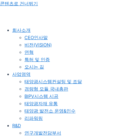
콘텐츠로 건너뛰기
회사소개
CEO인사말
비전(VISION)
연혁
특허 및 인증
오시는 길
사업영역
태양광시스템컨설팅 및 조달
경량형 모듈 국내총판
BIPV시스템 시공
태양광자재 유통
태양광 발전소 운영&인수
리파워링
R&D
연구개발전담부서