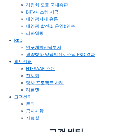
경량형 모듈 국내총판
BIPV시스템 시공
태양광자재 유통
태양광 발전소 운영&인수
리파워링
R&D
연구개발전담부서
경량형 태양광발전시스템 R&D 결과
홍보센터
HT-SAAE 소개
전시회
당사 프로젝트 사례
리플렛
고객센터
문의
공지사항
자료실