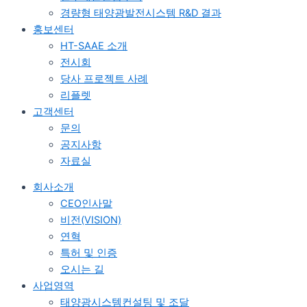
경량형 태양광발전시스템 R&D 결과
홍보센터
HT-SAAE 소개
전시회
당사 프로젝트 사례
리플렛
고객센터
문의
공지사항
자료실
회사소개
CEO인사말
비전(VISION)
연혁
특허 및 인증
오시는 길
사업영역
태양광시스템컨설팅 및 조달