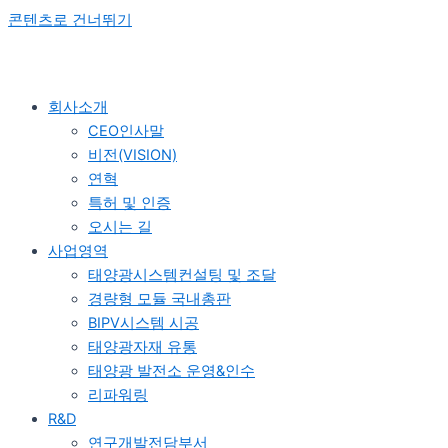
콘텐츠로 건너뛰기
회사소개
CEO인사말
비전(VISION)
연혁
특허 및 인증
오시는 길
사업영역
태양광시스템컨설팅 및 조달
경량형 모듈 국내총판
BIPV시스템 시공
태양광자재 유통
태양광 발전소 운영&인수
리파워링
R&D
연구개발전담부서