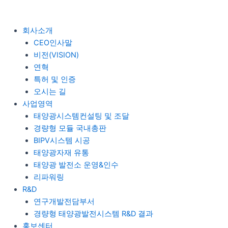
콘
텐
츠
회사소개
로
CEO인사말
건
비전(VISION)
너
연혁
뛰
특허 및 인증
기
오시는 길
사업영역
태양광시스템컨설팅 및 조달
경량형 모듈 국내총판
BIPV시스템 시공
태양광자재 유통
태양광 발전소 운영&인수
리파워링
R&D
연구개발전담부서
경량형 태양광발전시스템 R&D 결과
홍보센터