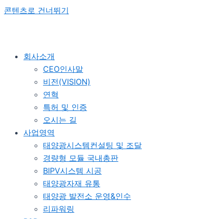
콘텐츠로 건너뛰기
회사소개
CEO인사말
비전(VISION)
연혁
특허 및 인증
오시는 길
사업영역
태양광시스템컨설팅 및 조달
경량형 모듈 국내총판
BIPV시스템 시공
태양광자재 유통
태양광 발전소 운영&인수
리파워링