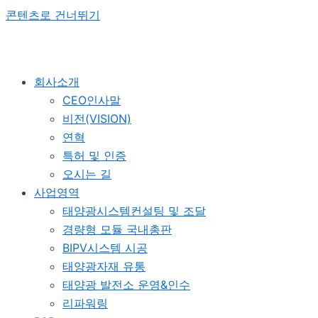
콘텐츠로 건너뛰기
회사소개
CEO인사말
비전(VISION)
연혁
특허 및 인증
오시는 길
사업영역
태양광시스템컨설팅 및 조달
경량형 모듈 국내총판
BIPV시스템 시공
태양광자재 유통
태양광 발전소 운영&인수
리파워링