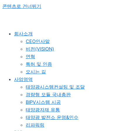
콘텐츠로 건너뛰기
회사소개
CEO인사말
비전(VISION)
연혁
특허 및 인증
오시는 길
사업영역
태양광시스템컨설팅 및 조달
경량형 모듈 국내총판
BIPV시스템 시공
태양광자재 유통
태양광 발전소 운영&인수
리파워링