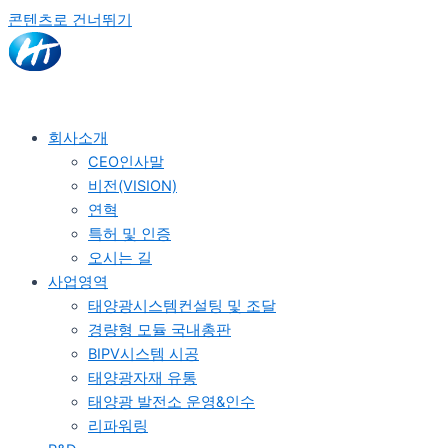
콘텐츠로 건너뛰기
회사소개
CEO인사말
비전(VISION)
연혁
특허 및 인증
오시는 길
사업영역
태양광시스템컨설팅 및 조달
경량형 모듈 국내총판
BIPV시스템 시공
태양광자재 유통
태양광 발전소 운영&인수
리파워링