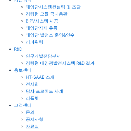
사업영역
태양광시스템컨설팅 및 조달
경량형 모듈 국내총판
BIPV시스템 시공
태양광자재 유통
태양광 발전소 운영&인수
리파워링
R&D
연구개발전담부서
경량형 태양광발전시스템 R&D 결과
홍보센터
HT-SAAE 소개
전시회
당사 프로젝트 사례
리플렛
고객센터
문의
공지사항
자료실