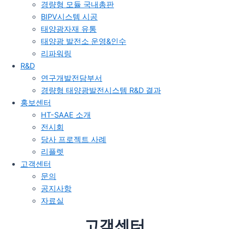
경량형 모듈 국내총판
BIPV시스템 시공
태양광자재 유통
태양광 발전소 운영&인수
리파워링
R&D
연구개발전담부서
경량형 태양광발전시스템 R&D 결과
홍보센터
HT-SAAE 소개
전시회
당사 프로젝트 사례
리플렛
고객센터
문의
공지사항
자료실
고객센터