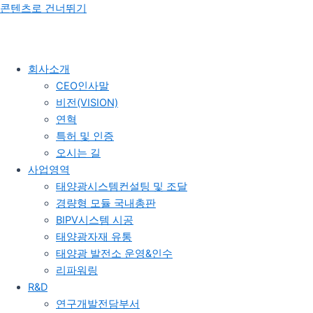
콘텐츠로 건너뛰기
회사소개
CEO인사말
비전(VISION)
연혁
특허 및 인증
오시는 길
사업영역
태양광시스템컨설팅 및 조달
경량형 모듈 국내총판
BIPV시스템 시공
태양광자재 유통
태양광 발전소 운영&인수
리파워링
R&D
연구개발전담부서