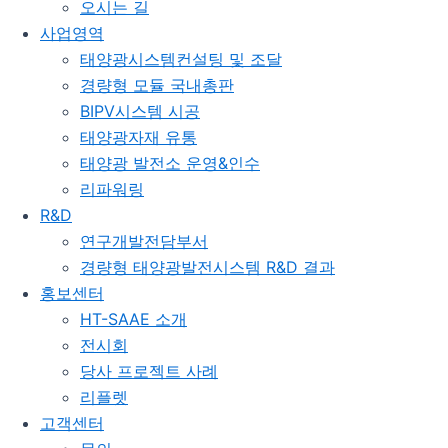
오시는 길
사업영역
태양광시스템컨설팅 및 조달
경량형 모듈 국내총판
BIPV시스템 시공
태양광자재 유통
태양광 발전소 운영&인수
리파워링
R&D
연구개발전담부서
경량형 태양광발전시스템 R&D 결과
홍보센터
HT-SAAE 소개
전시회
당사 프로젝트 사례
리플렛
고객센터