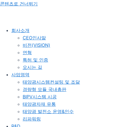
콘텐츠로 건너뛰기
회사소개
CEO인사말
비전(VISION)
연혁
특허 및 인증
오시는 길
사업영역
태양광시스템컨설팅 및 조달
경량형 모듈 국내총판
BIPV시스템 시공
태양광자재 유통
태양광 발전소 운영&인수
리파워링
R&D