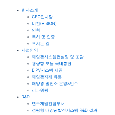
회사소개
CEO인사말
비전(VISION)
연혁
특허 및 인증
오시는 길
사업영역
태양광시스템컨설팅 및 조달
경량형 모듈 국내총판
BIPV시스템 시공
태양광자재 유통
태양광 발전소 운영&인수
리파워링
R&D
연구개발전담부서
경량형 태양광발전시스템 R&D 결과