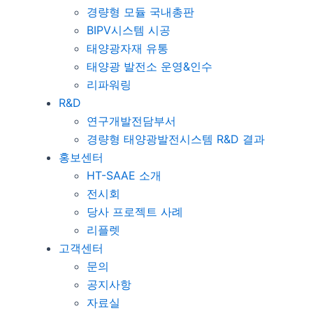
경량형 모듈 국내총판
BIPV시스템 시공
태양광자재 유통
태양광 발전소 운영&인수
리파워링
R&D
연구개발전담부서
경량형 태양광발전시스템 R&D 결과
홍보센터
HT-SAAE 소개
전시회
당사 프로젝트 사례
리플렛
고객센터
문의
공지사항
자료실