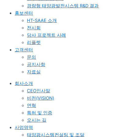
경량형 태양광발전시스템 R&D 결과
홍보센터
HT-SAAE 소개
전시회
당사 프로젝트 사례
리플렛
고객센터
문의
공지사항
자료실
회사소개
CEO인사말
비전(VISION)
연혁
특허 및 인증
오시는 길
사업영역
태양광시스템컨설팅 및 조달