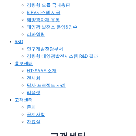
경량형 모듈 국내총판
BIPV시스템 시공
태양광자재 유통
태양광 발전소 운영&인수
리파워링
R&D
연구개발전담부서
경량형 태양광발전시스템 R&D 결과
홍보센터
HT-SAAE 소개
전시회
당사 프로젝트 사례
리플렛
고객센터
문의
공지사항
자료실