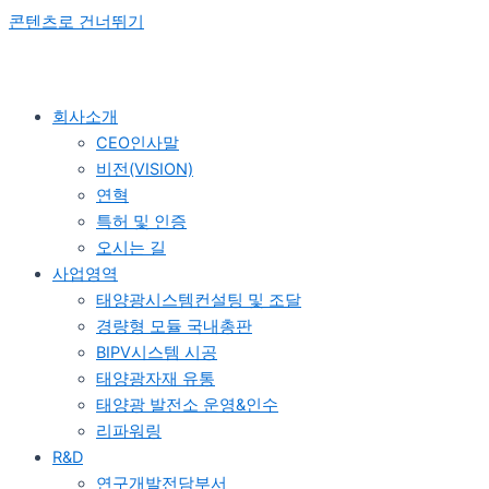
콘텐츠로 건너뛰기
회사소개
CEO인사말
비전(VISION)
연혁
특허 및 인증
오시는 길
사업영역
태양광시스템컨설팅 및 조달
경량형 모듈 국내총판
BIPV시스템 시공
태양광자재 유통
태양광 발전소 운영&인수
리파워링
R&D
연구개발전담부서