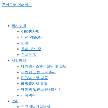
콘텐츠로 건너뛰기
회사소개
CEO인사말
비전(VISION)
연혁
특허 및 인증
오시는 길
사업영역
태양광시스템컨설팅 및 조달
경량형 모듈 국내총판
BIPV시스템 시공
태양광자재 유통
태양광 발전소 운영&인수
리파워링
R&D
연구개발전담부서