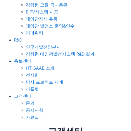
경량형 모듈 국내총판
BIPV시스템 시공
태양광자재 유통
태양광 발전소 운영&인수
리파워링
R&D
연구개발전담부서
경량형 태양광발전시스템 R&D 결과
홍보센터
HT-SAAE 소개
전시회
당사 프로젝트 사례
리플렛
고객센터
문의
공지사항
자료실