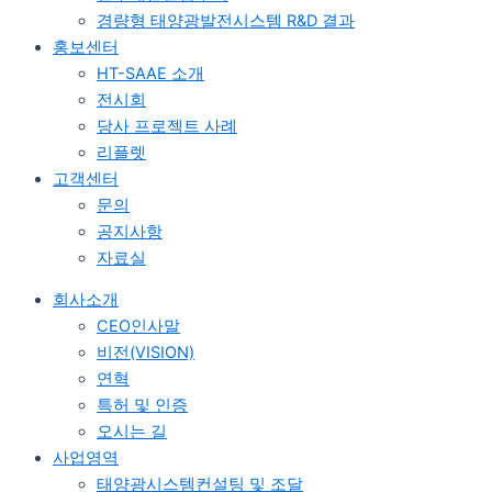
경량형 태양광발전시스템 R&D 결과
홍보센터
HT-SAAE 소개
전시회
당사 프로젝트 사례
리플렛
고객센터
문의
공지사항
자료실
회사소개
CEO인사말
비전(VISION)
연혁
특허 및 인증
오시는 길
사업영역
태양광시스템컨설팅 및 조달