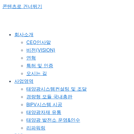
콘텐츠로 건너뛰기
회사소개
CEO인사말
비전(VISION)
연혁
특허 및 인증
오시는 길
사업영역
태양광시스템컨설팅 및 조달
경량형 모듈 국내총판
BIPV시스템 시공
태양광자재 유통
태양광 발전소 운영&인수
리파워링