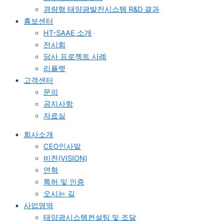
경량형 태양광발전시스템 R&D 결과
홍보센터
HT-SAAE 소개
전시회
당사 프로젝트 사례
리플렛
고객센터
문의
공지사항
자료실
회사소개
CEO인사말
비전(VISION)
연혁
특허 및 인증
오시는 길
사업영역
태양광시스템컨설팅 및 조달