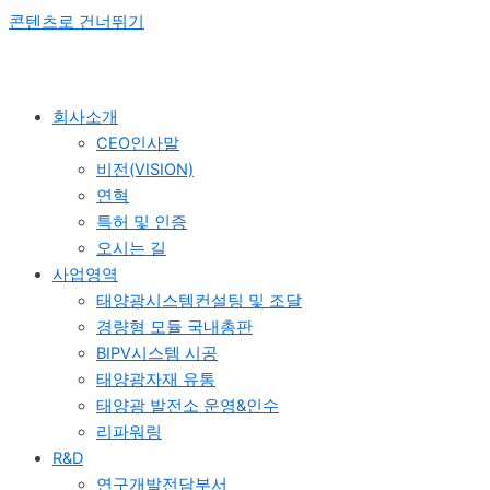
콘텐츠로 건너뛰기
회사소개
CEO인사말
비전(VISION)
연혁
특허 및 인증
오시는 길
사업영역
태양광시스템컨설팅 및 조달
경량형 모듈 국내총판
BIPV시스템 시공
태양광자재 유통
태양광 발전소 운영&인수
리파워링
R&D
연구개발전담부서