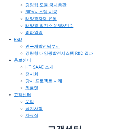
경량형 모듈 국내총판
BIPV시스템 시공
태양광자재 유통
태양광 발전소 운영&인수
리파워링
R&D
연구개발전담부서
경량형 태양광발전시스템 R&D 결과
홍보센터
HT-SAAE 소개
전시회
당사 프로젝트 사례
리플렛
고객센터
문의
공지사항
자료실