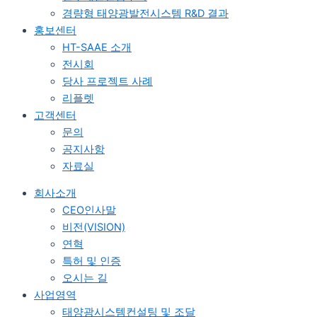
경량형 태양광발전시스템 R&D 결과
홍보센터
HT-SAAE 소개
전시회
당사 프로젝트 사례
리플렛
고객센터
문의
공지사항
자료실
회사소개
CEO인사말
비전(VISION)
연혁
특허 및 인증
오시는 길
사업영역
태양광시스템컨설팅 및 조달