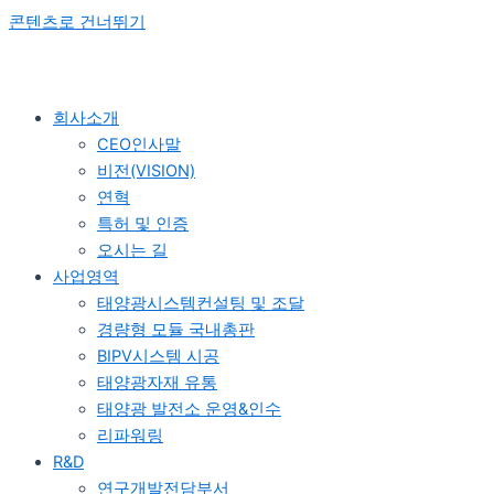
콘텐츠로 건너뛰기
회사소개
CEO인사말
비전(VISION)
연혁
특허 및 인증
오시는 길
사업영역
태양광시스템컨설팅 및 조달
경량형 모듈 국내총판
BIPV시스템 시공
태양광자재 유통
태양광 발전소 운영&인수
리파워링
R&D
연구개발전담부서