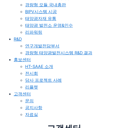
경량형 모듈 국내총판
BIPV시스템 시공
태양광자재 유통
태양광 발전소 운영&인수
리파워링
R&D
연구개발전담부서
경량형 태양광발전시스템 R&D 결과
홍보센터
HT-SAAE 소개
전시회
당사 프로젝트 사례
리플렛
고객센터
문의
공지사항
자료실